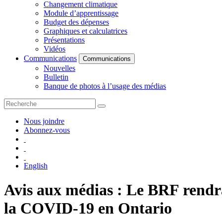
Changement climatique
Module d’apprentissage
Budget des dépenses
Graphiques et calculatrices
Présentations
Vidéos
Communications
Communications
Nouvelles
Bulletin
Banque de photos à l’usage des médias
Nous joindre
Abonnez-vous
English
Avis aux médias : Le BRF rendra 
la COVID-19 en Ontario