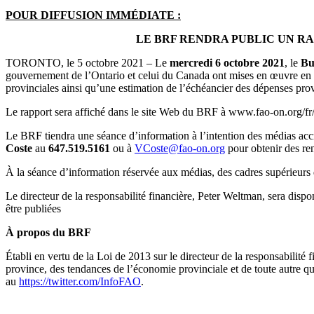
POUR DIFFUSION IMMÉDIATE :
LE BRF RENDRA PUBLIC UN RA
TORONTO, le 5 octobre 2021 – Le
mercredi 6 octobre 2021
, le
Bu
gouvernement de l’Ontario et celui du Canada ont mises en œuvre en
provinciales ainsi qu’une estimation de l’échéancier des dépenses prov
Le rapport sera affiché dans le site Web du BRF à www.fao-on.org/fr
Le BRF tiendra une séance d’information à l’intention des médias acc
Coste
au
647.519.5161
ou à
VCoste@fao-on.org
pour obtenir des re
À la séance d’information réservée aux médias, des cadres supérieurs 
Le directeur de la responsabilité financière, Peter Weltman, sera di
être publiées
À propos du BRF
Établi en vertu de la Loi de 2013 sur le directeur de la responsabilité
province, des tendances de l’économie provinciale et de toute autre que
au
https://twitter.com/InfoFAO
.