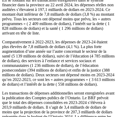
En se fondant sur les transactions enregistrées dans le système
financier dans la province au 22 avril 2024, les dépenses réelles non
auditées s’élevaient à 197,1 milliards de dollars en 2023-2024. Ce
montant était inférieur de 7,8 milliards de dollars (3,8 %) au montant
prévu. Tous les secteurs ont dépensé moins que prévu, les « autres
programmes » ( 2 409 millions de dollars), l’intérêt sur la dette ( 1
828 millions de dollars) et la santé ( 1 296 millions de dollars)
arrivant en tête de liste.
Comparativement à 2022-2023, les dépenses de 2023-24 étaient
plus élevées de 7,8 milliards de dollars (4,1 %). La plus forte
augmentation d’une année sur l’autre concernait le secteur de la
santé (5 139 millions de dollars), suivi de l’éducation (4 785 millions
de dollars), des services à l’enfance et services sociaux et
communautaires (1 236 millions de dollars), de l’éducation
postsecondaire (394 millions de dollars) et enfin de la justice (388
millions de dollars). Deux secteurs ont dépensé moins en 2023-2024
qu’en 2022-2023, ce sont les « autres programmes » ( 3 613 millions
de dollars) et l’intérêt de la dette ( 558 millions de dollars).
Les transactions de dépenses additionnelles seront enregistrées avant
la publication des Comptes publics de l’Ontario. Le BRF prévoit
que le total des dépenses consolidées en 2023-2024 s’élèvera à
203,9 milliards de dollars. Il s’agit de 3,4 milliards de dollars de
moins que la projection de la province de 207,3 milliards de dollars
présentée dans le budget de l’Ontario 2024. La différence entre les