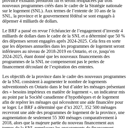
province existants prendront fin et seront remplacées par trois
nouveaux programmes créés dans le cadre de la Stratégie nationale
sur le logement (SNL). Aux termes de l’entente de 10 ans de la
SNL, la province et le gouvernement fédéral se sont engagés à
dépenser 4 milliards de dollars.
Le BRF a passé en revue l’échéancier de l’engagement d’investir 4
milliards de dollars dans le cadre de la SNL et a déterminé que 50 %
des dépenses seront engagées après 2024-2025. Cela fera en sorte
que les dépenses annuelles dans les programmes de logement seront
inférieures au niveau de 2018-2019 en Ontario, et ce, jusqu’en
2024-2025, étant donné que les nouveaux financements des
programmes de la SNL ne compenseront pas le pertes de
financement découlant de l’expiration des ententes.
Les objectifs de la province dans le cadre des nouveaux programmes
de la SNL consistent à augmenter le nombre de logements
subventionnés en Ontario dans le but d’aider les ménages présentant
des « besoins impérieux en matière de logement », un indicateur mis
au point par la Société canadienne d’hypothèques et de logement
afin de repérer les ménages qui nécessitent une aide financière pour
se loger. Le BRF a déterminé que d’ici 2027, 352 500 ménages
recevront une aide des programmes de logement de la province, une
augmentation de seulement 55 300 ménages comparativement à
2018, alors que la majeure partie du nouveau financement aux
termes de la SNL remplacera les engagements de financement