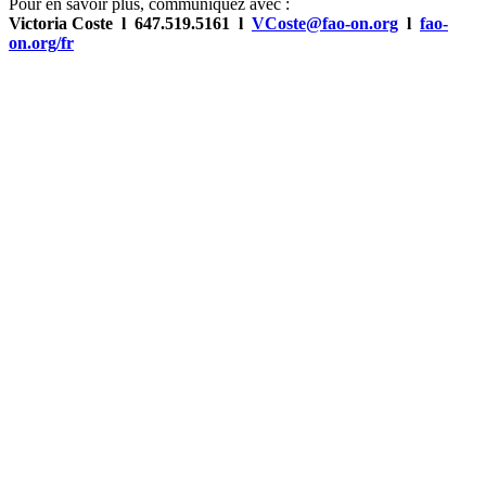
Pour en savoir plus, communiquez avec :
Victoria Coste l 647.519.5161 l
VCoste@fao-on.org
l
fao-
on.org/fr