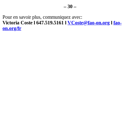
– 30 –
Pour en savoir plus, communiquez avec:
Victoria Coste l 647.519.5161 l
VCoste@fao-on.org
l
fao-
on.org/fr