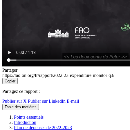
Partager
https://fao-on.org/fr/rapport/2022-23-expenditure-monitor-q3/
Copier
Partagez ce rapport :
Publier sur X
Publier sur LinkedIn
E-mail
Table des matières
Points essentiels
Introduction
Plan de dépenses de 2022-2023