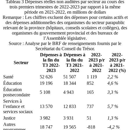
Tableau 3
Dépenses réelles non auditées par secteur au cours des
trois premiers trimestres de 2022-2023 par rapport à la même
période en 2021-2022, en millions de dollars
Remarque : Les chiffres excluent des dépenses pour certains actifs et
des dépenses additionnelles des organismes du secteur parapublic
relevant de la province (hôpitaux, conseils scolaires et collèges), des
organismes du gouvernement provincial et des bureaux de
l’Assemblée législative.
Source : Analyse par le BRF de renseignements fournis par le
Secrétariat du Conseil du Trésor.
Dépenses à
Dépenses à
2022-
2022-
la fin du
la fin du
2023 p/r
2023 p/r
Secteur
T3
2022-
T3
2021-
à 2021-
à 2021-
2023
2022
2022
2022 (
%
)
Santé
52 626
51 507
1 119
2,2 %
Éducation
19 196
18 344
852
4,6 %
Éducation
5 108
4 943
165
3,3 %
postsecondaire
Services à
l’enfance et
13 570
12 833
737
5,7 %
services sociaux
Justice
3 982
3 931
51
1,3 %
Autres
18 747
19 565
-818
-4,2 %
programmes