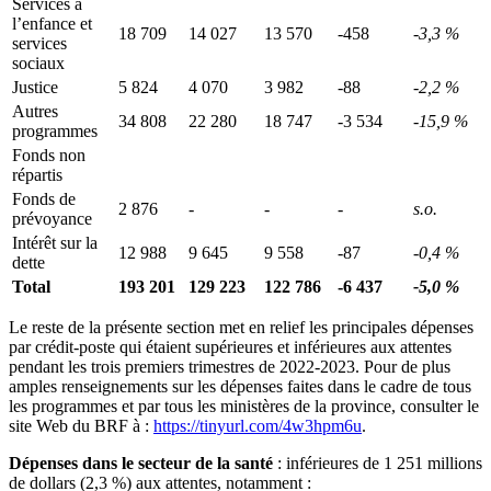
Services à
l’enfance et
18 709
14 027
13 570
-458
-3,3 %
services
sociaux
Justice
5 824
4 070
3 982
-88
-2,2 %
Autres
34 808
22 280
18 747
-3 534
-15,9 %
programmes
Fonds non
répartis
Fonds de
2 876
-
-
-
s.o.
prévoyance
Intérêt sur la
12 988
9 645
9 558
-87
-0,4 %
dette
Total
193 201
129 223
122 786
-6
437
-5,0 %
Le reste de la présente section met en relief les principales dépenses
par crédit-poste qui étaient supérieures et inférieures aux attentes
pendant les trois premiers trimestres de 2022-2023. Pour de plus
amples renseignements sur les dépenses faites dans le cadre de tous
les programmes et par tous les ministères de la province, consulter le
site Web du BRF à :
https://tinyurl.com/4w3hpm6u
.
Dépenses dans le secteur de la santé
: inférieures de 1 251 millions
de dollars (2,3 %) aux attentes, notamment :