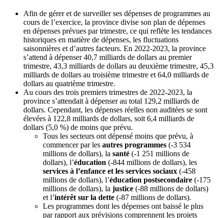
Afin de gérer et de surveiller ses dépenses de programmes au
cours de l’exercice, la province divise son plan de dépenses
en dépenses prévues par trimestre, ce qui reflète les tendances
historiques en matière de dépenses, les fluctuations
saisonnières et d’autres facteurs. En 2022-2023, la province
s’attend à dépenser 40,7 milliards de dollars au premier
trimestre, 43,3 milliards de dollars au deuxième trimestre, 45,3
milliards de dollars au troisième trimestre et 64,0 milliards de
dollars au quatrième trimestre.
Au cours des trois premiers trimestres de 2022-2023, la
province s’attendait à dépenser au total 129,2 milliards de
dollars. Cependant, les dépenses réelles non auditées se sont
élevées à 122,8 milliards de dollars, soit 6,4 milliards de
dollars (5,0 %) de moins que prévu.
Tous les secteurs ont dépensé moins que prévu, à
commencer par les
autres programmes
(‑3 534
millions de dollars), la
santé
(-1 251 millions de
dollars), l’
éducation
(-844 millions de dollars), les
services à l’enfance et les services sociaux
(-458
millions de dollars), l’
éducation postsecondaire
(-175
millions de dollars), la
justice
(-88 millions de dollars)
et l’
intérêt sur la dette
(‑87 millions de dollars).
Les programmes dont les dépenses ont baissé le plus
par rapport aux prévisions comprennent les projets