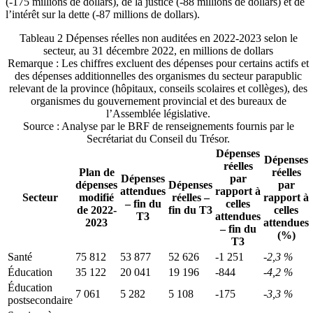
(-175 millions de dollars), de la justice (-88 millions de dollars) et de
l’intérêt sur la dette (‑87 millions de dollars).
Tableau 2
Dépenses réelles non auditées en 2022-2023 selon le
secteur, au 31 décembre 2022, en millions de dollars
Remarque : Les chiffres excluent des dépenses pour certains actifs et
des dépenses additionnelles des organismes du secteur parapublic
relevant de la province (hôpitaux, conseils scolaires et collèges), des
organismes du gouvernement provincial et des bureaux de
l’Assemblée législative.
Source : Analyse par le BRF de renseignements fournis par le
Secrétariat du Conseil du Trésor.
Dépenses
Dépenses
réelles
Plan de
réelles
Dépenses
par
dépenses
Dépenses
par
attendues
rapport à
Secteur
modifié
réelles –
rapport à
– fin du
celles
de 2022-
fin du T3
celles
T3
attendues
2023
attendues
– fin du
(%)
T3
Santé
75 812
53 877
52 626
-1 251
-2,3 %
Éducation
35 122
20 041
19 196
-844
-4,2 %
Éducation
7 061
5 282
5 108
-175
-3,3 %
postsecondaire