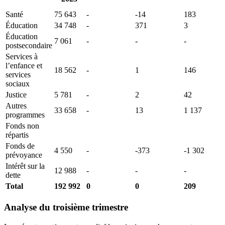
Santé
75 643
-
-14
183
Éducation
34 748
-
371
3
Éducation
7 061
-
-
-
postsecondaire
Services à
l’enfance et
18 562
-
1
146
services
sociaux
Justice
5 781
-
2
42
Autres
33 658
-
13
1 137
programmes
Fonds non
répartis
Fonds de
4 550
-
-373
-1 302
prévoyance
Intérêt sur la
12 988
-
-
-
dette
Total
192 992
0
0
209
Analyse du troisième trimestre