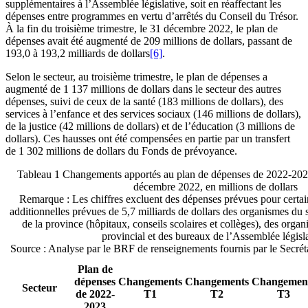
supplémentaires à l’Assemblée législative, soit en réaffectant les
dépenses entre programmes en vertu d’arrêtés du Conseil du Trésor.
À la fin du troisième trimestre, le 31 décembre 2022, le plan de
dépenses avait été augmenté de 209 millions de dollars, passant de
193,0 à 193,2 milliards de dollars
[6]
.
Selon le secteur, au troisième trimestre, le plan de dépenses a
augmenté de 1 137 millions de dollars dans le secteur des autres
dépenses, suivi de ceux de la santé (183 millions de dollars), des
services à l’enfance et des services sociaux (146 millions de dollars),
de la justice (42 millions de dollars) et de l’éducation (3 millions de
dollars). Ces hausses ont été compensées en partie par un transfert
de 1 302 millions de dollars du Fonds de prévoyance.
Tableau 1
Changements apportés au plan de dépenses de 2022-2023,
décembre 2022, en millions de dollars
Remarque : Les chiffres excluent des dépenses prévues pour certain
additionnelles prévues de 5,7 milliards de dollars des organismes du 
de la province (hôpitaux, conseils scolaires et collèges), des or
provincial et des bureaux de l’Assemblée législa
Source : Analyse par le BRF de renseignements fournis par le Secréta
Plan de
dépenses
Changements
Changements
Changemen
Secteur
de 2022-
T1
T2
T3
2023