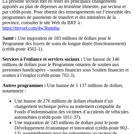
La présente section met en relief les principaux changements
apportés au plan de dépenses au troisième trimestre, par secteur et
par crédit-poste. Pour obtenir des renseignements sur l’ensemble des
programmes de paiements de transfert et des ministères de la
province, consulter le site Web du BRF à :
https://tinyurl.com/4w3hpm6u
.
Santé :
Une majoration de 183 millions de dollars pour le
Programme des foyers de soins de longue durée (fonctionnement)
(crédit-poste 4502-1).
Services à l’enfance et services sociaux :
Une hausse de 146
millions de dollars pour le Programme ontarien de soutien aux
personnes handicapées – soutien financier sous Soutien financier et
soutien à l’emploi (crédit-poste 702-3).
Autres programmes :
Une hausse de 1 137 millions de dollars,
notamment :
Une hausse de 276 millions de dollars résultant d’un
changement technique prévu au traitement comptable du
Fonds d’indemnisation des victimes d’accidents de véhicules
automobiles (crédit-poste 1811-37).
Une majoration de 245 millions de dollars pour le poste
Développement économique et innovation (crédit-poste 902-
13), essentiellement pour les subventions au secteur de