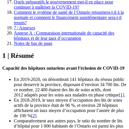
Quels préparatifs le gouvernement met-il en place pour
continuer à maîtriser la COVID-19?
Comment le système de santé de l’Ontario retournera-t-il à la
normale et comment le financement supplémentaire sera-t-il
requis?
7 | Annexes
Annexe A : Comparaison internationale de capacité des
hôpitaux et de leur taux d’occupation
Notes de bas de page
1 | Résumé
Capacité des hôpitaux ontariens avant l’éclosion de COVID-19
En 2019-2020, on dénombrait 141 hôpitaux du réseau public
pour desservir la province, disposant d’environ 34 700 lits. De
ce nombre, 22 400 étaient des lits de soins actifs, dont
2012 adaptés pour les soins aux malades en phase critique
[1]
.
En 2018-2019, le taux moyen d’occupation des lits de soins
actifs de la province était de 96 %, et environ 28 hôpitaux
affichaient un taux moyen d’occupation pour l’année de plus
de 100 %
[2]
.
Comparativement aux autres pays, le ratio du nombre de lits
d’hôpital pour 1 000 habitants de l’Ontario est parmi les plus