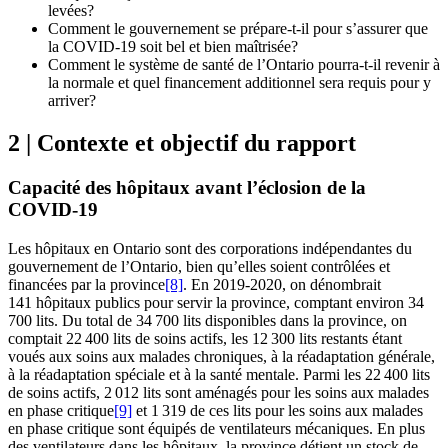
levées?
Comment le gouvernement se prépare-t-il pour s’assurer que
la COVID-19 soit bel et bien maîtrisée?
Comment le système de santé de l’Ontario pourra-t-il revenir à
la normale et quel financement additionnel sera requis pour y
arriver?
2 | Contexte et objectif du rapport
Capacité des hôpitaux avant l’éclosion de la
COVID-19
Les hôpitaux en Ontario sont des corporations indépendantes du
gouvernement de l’Ontario, bien qu’elles soient contrôlées et
financées par la province
[8]
. En 2019-2020, on dénombrait
141 hôpitaux publics pour servir la province, comptant environ 34
700 lits. Du total de 34 700 lits disponibles dans la province, on
comptait 22 400 lits de soins actifs, les 12 300 lits restants étant
voués aux soins aux malades chroniques, à la réadaptation générale,
à la réadaptation spéciale et à la santé mentale. Parmi les 22 400 lits
de soins actifs, 2 012 lits sont aménagés pour les soins aux malades
en phase critique
[9]
et 1 319 de ces lits pour les soins aux malades
en phase critique sont équipés de ventilateurs mécaniques. En plus
des ventilateurs dans les hôpitaux, la province détient un stock de