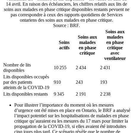
14 avril. En raison des échéanciers, les chiffres relatifs aux lits de
soins aux malades en phase critique disponibles restants pevuent ne
pas correspondre à ceux des rapports quotidiens de Services
ontariens des soins aux malades en phase critique.
Source : BRF.
Soins aux
Soins aux
malades
Soins
malades
en phase
actifs
en phase
critique
critique
avec
ventilateur
Nombre de lits
10 255
2 434
2 431
disponibles
Lits disponibles occupés
par des patients
910
243
193
atteints de la COVID-19
Lits disponibles restants
9 345
2 191
2 238
Pour illustrer l’importance du moment où les mesures
d’urgence ont été mises en place en Ontario, le BRF a analysé
l’impact potentiel sur les hospitalisations de malades en phase
critique qu’auraient eu les mesures du 17 mars pour limiter la
propagation de la COVID-19, si elles avaient été introduites
cinq jours plus tard. Ce scénario révèle que le nombre de