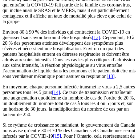
qui entraîne la COVID-19 fait partie de la famille des coronavirus,
qui inclue aussi le SRAS et le MERS, mais il est particulièrement
contagieux et il affiche un taux de mortalité plus élevé que celui de
la grippe.
Environ 80 à 90 % des individus qui contractent la COVID-19 en
guérissent sans avoir besoin d’être hospitalisés
[12]
. Cependant, 10 à
20 % des personnes atteintes développent des symptômes plus
sévères et nécessitent une hospitalisation. Environ un quart des
patients hospitalisés entrent en détresse respiratoire et doivent être
admis aux soins intensifs. Dans les cas les plus critiques d’admission
aux soins intensifs, la réaction physiologique au virus entraîne
l’accumulation de liquide dans les poumons et le patient doit être mis
sous ventilateur mécanique pour assurer sa respiration
[13]
.
En moyenne, chaque personne infectée transmet le virus à 2,5 autres
personnes tous les 5 jours
[14]
. Ce taux de transmission entraînerait
une augmentation quotidienne du nombre de cas de l’ordre de 20 %,
un doublement du nombre total de cas à tous les 4 ou 5 jours et, sur
un horizon de 30 jours, la multiplication du nombre de cas par un
facteur de 250.
Si ce rythme de croissance se maintient, le gouvernement du Canada
nous avise qu’entre 30 et 70 % des Canadiens et Canadiennes seront
infectés par la COVID-19
[15]
. Pour l’Ontario, cela représenterait de