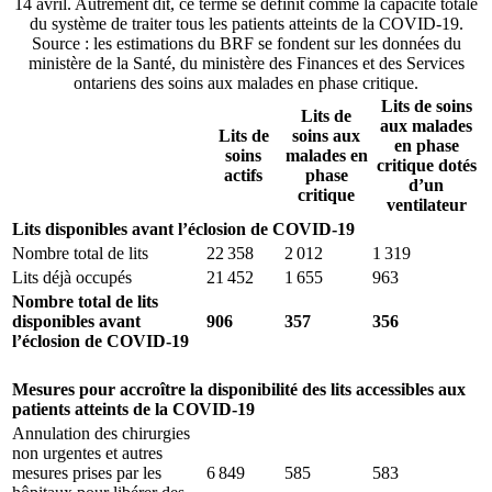
14 avril. Autrement dit, ce terme se définit comme la capacité totale
du système de traiter tous les patients atteints de la COVID-19.
Source : les estimations du BRF se fondent sur les données du
ministère de la Santé, du ministère des Finances et des Services
ontariens des soins aux malades en phase critique.
Lits de soins
Lits de
aux malades
Lits de
soins aux
en phase
soins
malades en
critique dotés
actifs
phase
d’un
critique
ventilateur
Lits disponibles avant l’éclosion de COVID-19
Nombre total de lits
22 358
2 012
1 319
Lits déjà occupés
21 452
1 655
963
Nombre total de lits
disponibles avant
906
357
356
l’éclosion de COVID-19
Mesures pour accroître la disponibilité des lits accessibles aux
patients atteints de la COVID-19
Annulation des chirurgies
non urgentes et autres
mesures prises par les
6 849
585
583