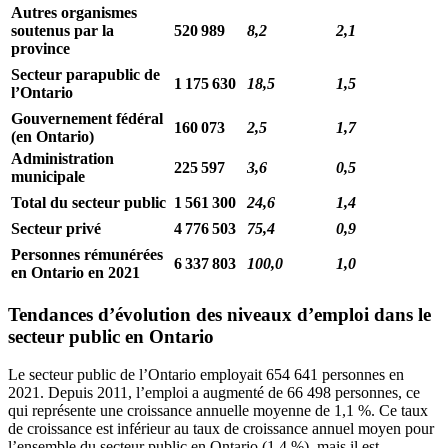
Autres organismes
soutenus par la
520 989
8,2
2,1
province
Secteur parapublic de
1 175 630
18,5
1,5
l’Ontario
Gouvernement fédéral
160 073
2,5
1,7
(en Ontario)
Administration
225 597
3,6
0,5
municipale
Total du secteur public
1 561 300
24,6
1,4
Secteur privé
4 776 503
75,4
0,9
Personnes rémunérées
6 337 803
100,0
1,0
en Ontario en 2021
Tendances d’évolution des niveaux d’emploi dans le
secteur public en Ontario
Le secteur public de l’Ontario employait 654 641 personnes en
2021. Depuis 2011, l’emploi a augmenté de 66 498 personnes, ce
qui représente une croissance annuelle moyenne de 1,1 %. Ce taux
de croissance est inférieur au taux de croissance annuel moyen pour
l’ensemble du secteur public en Ontario (1,4 %), mais il est