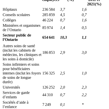
2021(%)
Hôpitaux
236 584
3,7
1,6
Conseils scolaires
285 859
4,5
0,7
Collèges
46 224
0,7
1,6
Ministères et organismes
85 974
1,4
0,5
de l’Ontario
Secteur public de
654 641
10,3
1,1
l’Ontario
Autres soins de santé
(inclut les cabinets de
186 853
2,9
3,0
médecins, les cliniques et
les soins à domicile)
Soins infirmiers et soins
pour bénéficiaires
internes (inclut les foyers
156 325
2,5
1,0
de soins de longue
durée)
Universités
126 252
2,0
2,3
Services de garde
44 310
0,7
2,2
d’enfants
Sociétés d’aide à
7 249
0,1
*
l’enfance